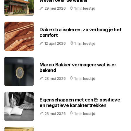
weten over de winkel
29 mei 2026
1 min leestijd
Dak extra isoleren: zo verhoog je het
comfort
12 april 2026
1 min leestijd
Marco Bakker vermogen: wat is er
bekend
28 mei 2026
1 min leestijd
Eigenschappen met een E: positieve
en negatieve karaktertrekken
28 mei 2026
1 min leestijd