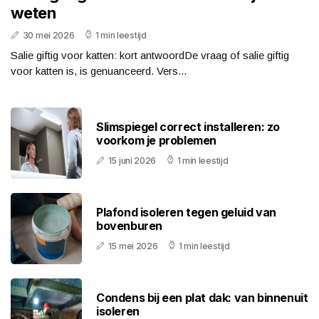
weten
30 mei 2026
1 min leestijd
Salie giftig voor katten: kort antwoordDe vraag of salie giftig
voor katten is, is genuanceerd. Vers...
Slimspiegel correct installeren: zo
voorkom je problemen
15 juni 2026
1 min leestijd
Plafond isoleren tegen geluid van
bovenburen
15 mei 2026
1 min leestijd
Condens bij een plat dak: van binnenuit
isoleren