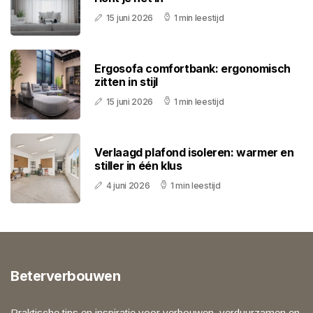
15 juni 2026
1 min leestijd
Ergosofa comfortbank: ergonomisch
zitten in stijl
15 juni 2026
1 min leestijd
Verlaagd plafond isoleren: warmer en
stiller in één klus
4 juni 2026
1 min leestijd
Beterverbouwen
Praktische tips en inspiratie voor verbouwen, verduurzamen en