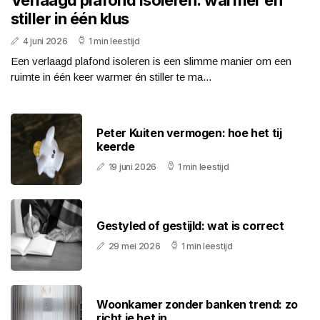
Verlaagd plafond isoleren: warmer en
stiller in één klus
4 juni 2026
1 min leestijd
Een verlaagd plafond isoleren is een slimme manier om een
ruimte in één keer warmer én stiller te ma...
Peter Kuiten vermogen: hoe het tij
keerde
19 juni 2026
1 min leestijd
Gestyled of gestijld: wat is correct
29 mei 2026
1 min leestijd
Woonkamer zonder banken trend: zo
richt je het in